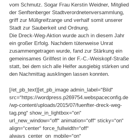
vom Schmutz. Sogar Frau Kerstin Weidner, Mitglied
der Senftenberger Stadtverordnetenversammlung,
griff zur Müllgreifzange und verhalf somit unserer
Stadt zur Sauberkeit und Ordnung.
Die Dreck-Weg-Aktion wurde auch in diesem Jahr
ein großer Erfolg. Nachdem tütenweise Unrat
zusammengetragen wurde, fand zur Stärkung ein
gemeinsames Grillfest in der F.-C.-Weiskopf-Straße
statt, bei dem sich alle Helfer ausgiebig stärken und
den Nachmittag ausklingen lassen konnten.
[/et_pb_text][et_pb_image admin_label=“Bild“
src=“https://wordpress.p269754.webspaceconfig.de
/wp-content/uploads/2015/07/fuenfter-dreck-weg-
tag.png“ show_in_lightbox=“on“
url_new_window=“off“ animation=“off“ sticky=“on“
align=“center“ force_fullwidth=“off“
always_center_on_mobile=“on“