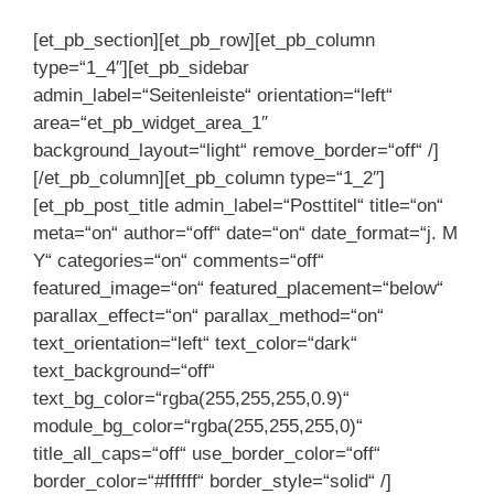
[et_pb_section][et_pb_row][et_pb_column
type=“1_4″][et_pb_sidebar
admin_label=“Seitenleiste“ orientation=“left“
area=“et_pb_widget_area_1″
background_layout=“light“ remove_border=“off“ /]
[/et_pb_column][et_pb_column type=“1_2″]
[et_pb_post_title admin_label=“Posttitel“ title=“on“
meta=“on“ author=“off“ date=“on“ date_format=“j. M
Y“ categories=“on“ comments=“off“
featured_image=“on“ featured_placement=“below“
parallax_effect=“on“ parallax_method=“on“
text_orientation=“left“ text_color=“dark“
text_background=“off“
text_bg_color=“rgba(255,255,255,0.9)“
module_bg_color=“rgba(255,255,255,0)“
title_all_caps=“off“ use_border_color=“off“
border_color=“#ffffff“ border_style=“solid“ /]