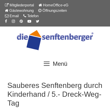
Inhalt
Zum
Mitgliederportal
HomeOffice-eG
springen
Inhalt
Gästewohnung
Öffnungszeiten
springen
Email
Telefon
Menü
Sauberes Senftenberg durch
Kinderhand / 5.- Dreck-Weg-
Tag