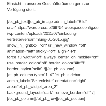
Einsicht in unseren Geschäftsräumen gern zur
Verfügung stellt.
[/et_pb_text][et_pb_image admin_label=“Bild“
src=“https://wordpress.p269754.webspaceconfig.de
/wp-content/uploads/2015/07/einladung-
vertreterversammlung-01-2015.jpg“
show_in_lightbox=“on“ url_new_window=“off“
animation=“left“ sticky=“off“ align=“left“
force_fullwidth=“off“ always_center_on_mobile=“on“
use_border_color=“off“ border_color=“#ffffff“
border_style=“solid“ /][/et_pb_column]
[et_pb_column type=“1_4″][et_pb_sidebar
admin_label=“Seitenleiste“ orientation=“right“
area=“et_pb_widget_area_2″
background_layout=“dark“ remove_border=“off“ /]
[/et_pb_column][/et_pb_row][/et_pb_section]