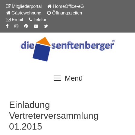
Inhalt
Zum
Mitgliederportal
HomeOffice-eG
springen
Inhalt
Gästewohnung
Öffnungszeiten
springen
Email
Telefon
Menü
Einladung
Vertreterversammlung
01.2015