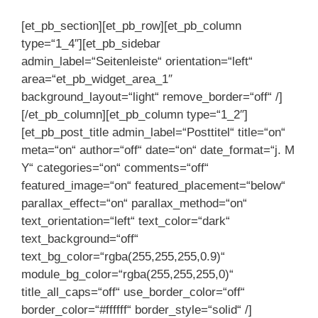
[et_pb_section][et_pb_row][et_pb_column
type=“1_4″][et_pb_sidebar
admin_label=“Seitenleiste“ orientation=“left“
area=“et_pb_widget_area_1″
background_layout=“light“ remove_border=“off“ /]
[/et_pb_column][et_pb_column type=“1_2″]
[et_pb_post_title admin_label=“Posttitel“ title=“on“
meta=“on“ author=“off“ date=“on“ date_format=“j. M
Y“ categories=“on“ comments=“off“
featured_image=“on“ featured_placement=“below“
parallax_effect=“on“ parallax_method=“on“
text_orientation=“left“ text_color=“dark“
text_background=“off“
text_bg_color=“rgba(255,255,255,0.9)“
module_bg_color=“rgba(255,255,255,0)“
title_all_caps=“off“ use_border_color=“off“
border_color=“#ffffff“ border_style=“solid“ /]