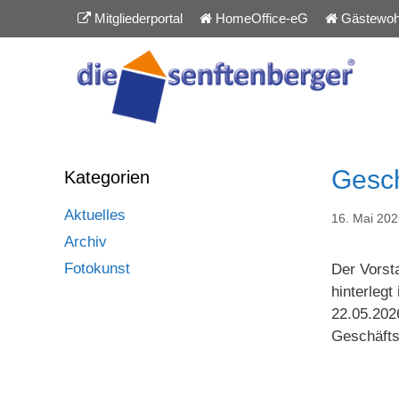
Inhalt
Zum
Mitgliederportal
HomeOffice-eG
Gästewoh
springen
Inhalt
springen
Gesch
Kategorien
Aktuelles
16. Mai 20
Archiv
Fotokunst
Der Vorst
hinterlegt
22.05.2026
Geschäfts