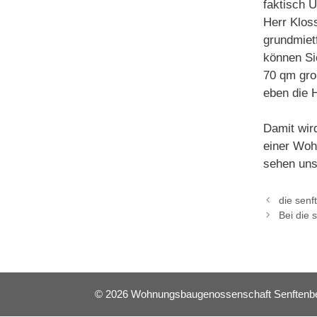
faktisch U
Herr Klos
grundmietf
können Sie
70 qm gro
eben die 
Damit wir
einer Woh
sehen uns,
die senf
Bei die 
© 2026 Wohnungsbaugenossenschaft Senftenberg 