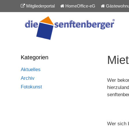
Inhalt
Zum
Mitgliederportal
HomeOffice-eG
Gästewohn
springen
Inhalt
springen
Miet
Kategorien
Aktuelles
Archiv
Wer bekom
Fotokunst
hierzulan
senftenbe
Wer sich 