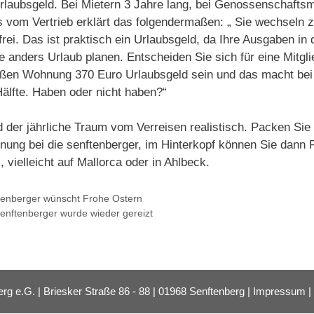
rlaubsgeld. Bei Mietern 3 Jahre lang, bei Genossenschaftsmi
s vom Vertrieb erklärt das folgendermaßen: „ Sie wechseln z
rei. Das ist praktisch ein Urlaubsgeld, da Ihre Ausgaben in
 anders Urlaub planen. Entscheiden Sie sich für eine Mitglie
ßen Wohnung 370 Euro Urlaubsgeld sein und das macht bei 
Hälfte. Haben oder nicht haben?“
d der jährliche Traum vom Verreisen realistisch. Packen Sie
nung bei die senftenberger, im Hinterkopf können Sie dann
 vielleicht auf Mallorca oder in Ahlbeck.
tenberger wünscht Frohe Ostern
senftenberger wurde wieder gereizt
e.G. | Briesker Straße 86 - 88 | 01968 Senftenberg |
Impressum
|