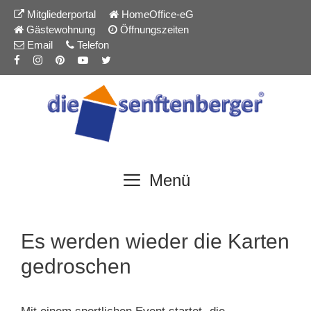
Inhalt
Zum
Mitgliederportal
HomeOffice-eG
springen
Inhalt
Gästewohnung
Öffnungszeiten
springen
Email
Telefon
Menü
Es werden wieder die Karten
gedroschen