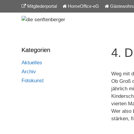
Inhalt
Zum
Mitgliederportal
HomeOffice-eG
Gästewohn
springen
Inhalt
springen
4. 
Kategorien
Aktuelles
Archiv
Weg mit d
Fotokunst
Ob Groß o
jährlich 
Kindersch
vierten Ma
Wer also 
stärken, 