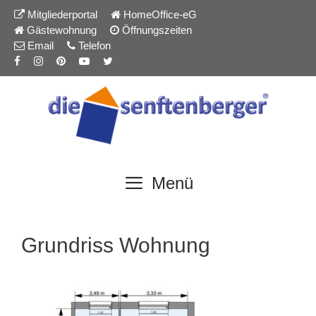
Inhalt
Zum
Mitgliederportal
HomeOffice-eG
springen
Inhalt
Gästewohnung
Öffnungszeiten
springen
Email
Telefon
Menü
Grundriss Wohnung