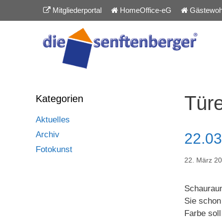
Inhalt
Zum
Mitgliederportal
HomeOffice-eG
Gästewoh
springen
Inhalt
springen
Tür
Kategorien
Aktuelles
Archiv
22.03
Fotokunst
22. März 2
Schauraum
Sie schon
Farbe sol