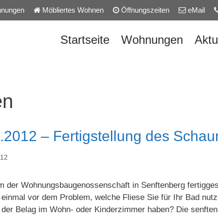
nungen
Möbliertes Wohnen
Öffnungszeiten
eMail
Startseite
Wohnungen
Aktu
en
.2012 – Fertigstellung des Scha
012
 der Wohnungsbaugenossenschaft in Senftenberg fertiggest
 einmal vor dem Problem, welche Fliese Sie für Ihr Bad nutz
l der Belag im Wohn- oder Kinderzimmer haben? Die senftenb