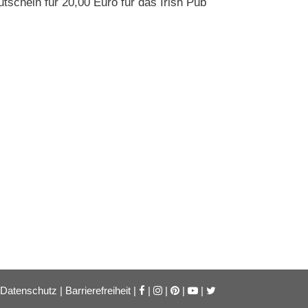
schein für 20,00 Euro für das Irish Pub
Datenschutz
|
Barrierefreiheit
|
|
|
|
|