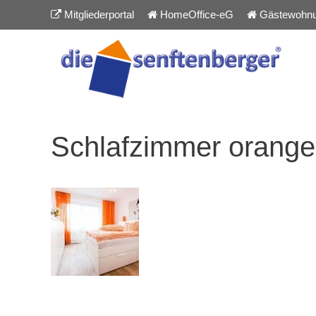
Inhalt
Zum
Mitgliederportal
HomeOffice-eG
Gästewohn
springen
Inhalt
springen
Schlafzimmer orange