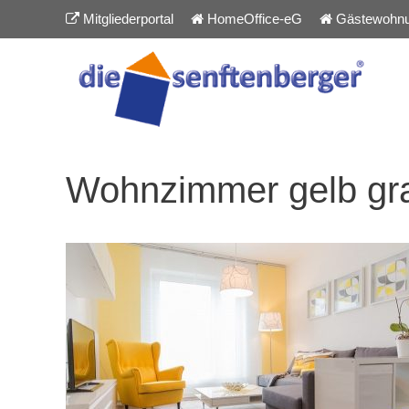
Inhalt
Zum
Mitgliederportal
HomeOffice-eG
Gästewohn
springen
Inhalt
springen
Wohnzimmer gelb gr