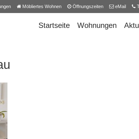
ungen
Möbliertes Wohnen
Öffnungszeiten
eMail
T
Startseite
Wohnungen
Aktu
au