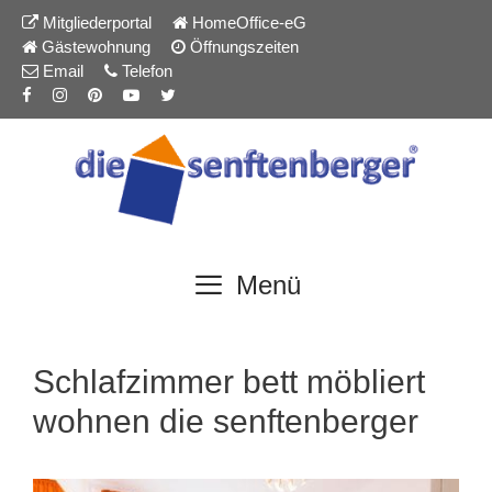
Inhalt
Zum
Mitgliederportal
HomeOffice-eG
springen
Inhalt
Gästewohnung
Öffnungszeiten
springen
Email
Telefon
Menü
Schlafzimmer bett möbliert
wohnen die senftenberger