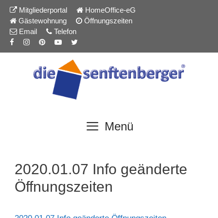
Inhalt
Zum
Mitgliederportal
HomeOffice-eG
springen
Inhalt
Gästewohnung
Öffnungszeiten
springen
Email
Telefon
Menü
2020.01.07 Info geänderte
Öffnungszeiten