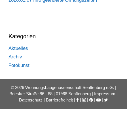
2020.01.07 Info geänderte Öffnungszeiten
Kategorien
Aktuelles
Archiv
Fotokunst
© 2026 Wohnungsbaugenossenschaft Senftenberg e.G. |
Briesker Straße 86 - 88 | 01968 Senftenberg |
Impressum
|
Datenschutz
|
Barrierefreiheit
|
|
|
|
|