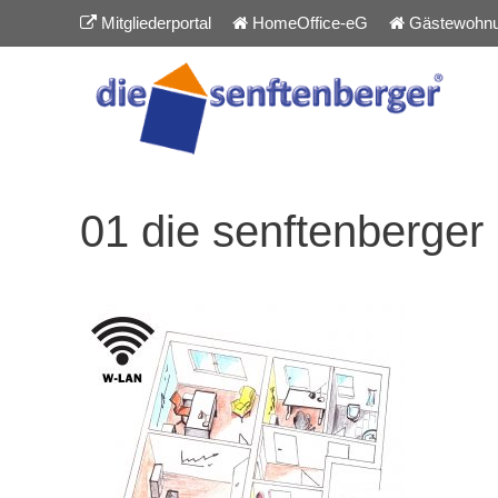
Inhalt
Zum
Mitgliederportal
HomeOffice-eG
Gästewohn
springen
Inhalt
springen
01 die senftenberger