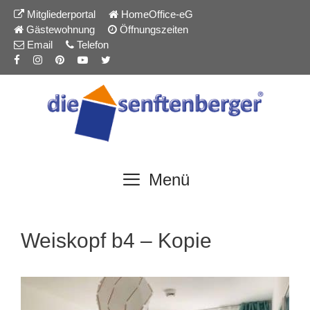
Inhalt
Zum
Mitgliederportal
HomeOffice-eG
springen
Inhalt
Gästewohnung
Öffnungszeiten
springen
Email
Telefon
Menü
Weiskopf b4 – Kopie