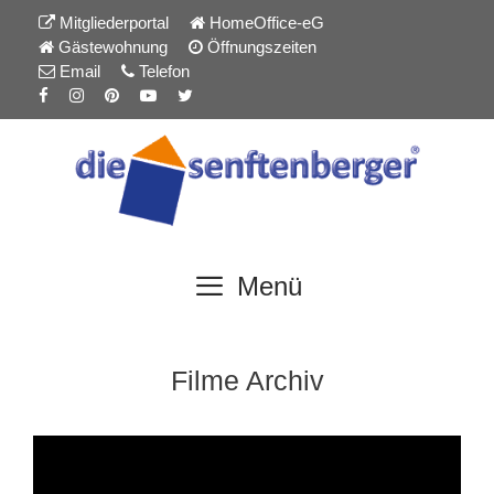
Inhalt
Zum
Mitgliederportal
HomeOffice-eG
springen
Inhalt
Gästewohnung
Öffnungszeiten
springen
Email
Telefon
Menü
Filme Archiv