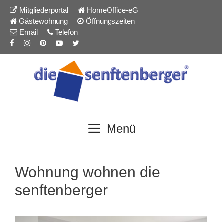
Inhalt
Zum
Mitgliederportal
HomeOffice-eG
springen
Inhalt
Gästewohnung
Öffnungszeiten
springen
Email
Telefon
Menü
Wohnung wohnen die
senftenberger