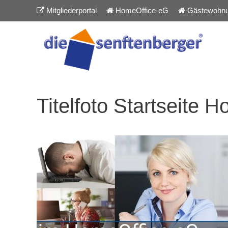
Inhalt
Zum
Mitgliederportal
HomeOffice-eG
Gästewohn
springen
Inhalt
springen
Titelfoto Startseite 