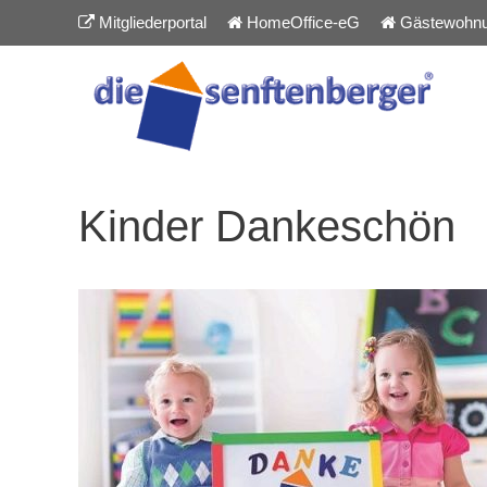
Inhalt
Zum
Mitgliederportal
HomeOffice-eG
Gästewohn
springen
Inhalt
springen
Kinder Dankeschön