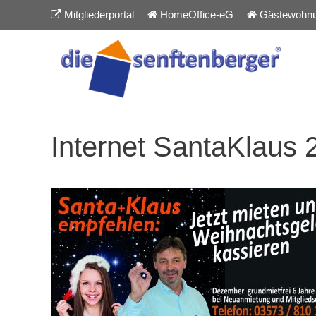
Inhalt
Zum
Mitgliederportal
HomeOffice-eG
Gästewohn
springen
Inhalt
springen
Internet SantaKlaus 