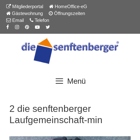
Inhalt
Zum
Mitgliederportal
HomeOffice-eG
springen
Inhalt
Gästewohnung
Öffnungszeiten
springen
Email
Telefon
Menü
2 die senftenberger
Laufgemeinschaft-min