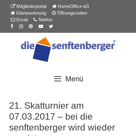
Inhalt
Zum
Mitgliederportal
HomeOffice-eG
springen
Inhalt
Gästewohnung
Öffnungszeiten
springen
Email
Telefon
Menü
21. Skatturnier am
07.03.2017 – bei die
senftenberger wird wieder