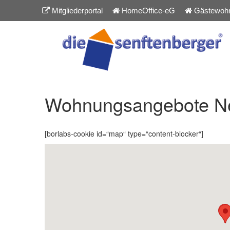
Inhalt
Zum
springen
Mitgliederportal
HomeOffice-eG
Gästewoh
Inhalt
springen
Wohnungsangebote N
[borlabs-cookie id=“map“ type=“content-blocker“]